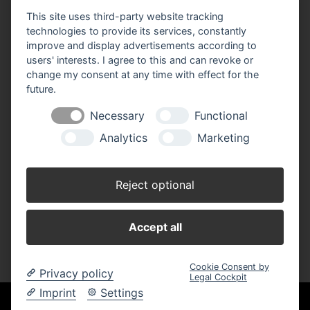
This site uses third-party website tracking
Impressum
Datenschutz
Widerruf-Formular
technologies to provide its services, constantly
improve and display advertisements according to
Cookie-Einstellungen ändern
users' interests. I agree to this and can revoke or
change my consent at any time with effect for the
Buß Heimwerkermarkt
future.
Hauptstraße 33
26892 Dörpen
Necessary
Functional
Analytics
Marketing
Telefon: 04963 8838
Öffnungszeiten:
Reject optional
Montag - Freitag
08.30 - 18.00 Uhr
Samstag
08.30 - 13.00 Uhr
Accept all
Cookie Consent by
Privacy policy
Legal Cockpit
Imprint
Settings
Unsere Einkaufskooperation