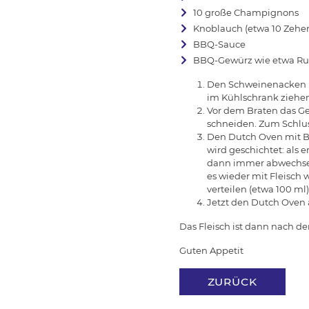
10 große Champignons
Knoblauch (etwa 10 Zehe
BBQ-Sauce
BBQ-Gewürz wie etwa Ru
Den Schweinenacken i
im Kühlschrank ziehen
Vor dem Braten das Ge
schneiden. Zum Schlus
Den Dutch Oven mit B
wird geschichtet: als
dann immer abwechsel
es wieder mit Fleisch 
verteilen (etwa 100 m
Jetzt den Dutch Oven au
Das Fleisch ist dann nach d
Guten Appetit
ZURÜCK