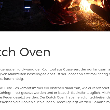
tch Oven
genau: ein dickwandiger Kochtopf aus Gusseisen, der nur langsam auf
on Mahlzeiten bestens geeignet. Ist der Topf dann erst mal richtig h
lso kaum nötig.
hne Füße – es kommt immer ein bisschen darauf an, wie er verwendet
Kohlegrillrost gesetzt werden und er ist auch Backofentauglich. Mit 
s Feuer gesetzt werden. Der Dutch Oven hat einen dichtschließend
t können die Kohlen auch auf den Deckel gelegt werden. So kann m