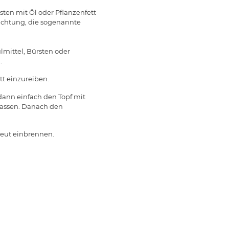
ten mit Öl oder Pflanzenfett
hichtung, die sogenannte
mittel, Bürsten oder
.
tt einzureiben.
dann einfach den Topf mit
 lassen. Danach den
neut einbrennen.