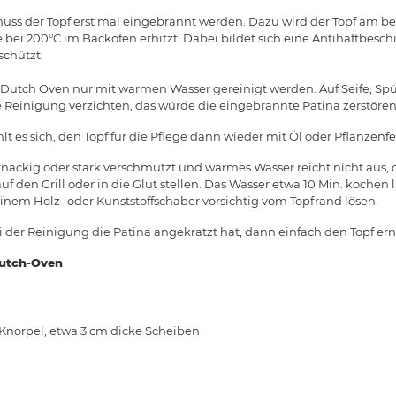
ss der Topf erst mal eingebrannt werden. Dazu wird der Topf am bes
 bei 200°C im Backofen erhitzt. Dabei bildet sich eine Antihaftbesc
schützt.
Dutch Oven nur mit warmen Wasser gereinigt werden. Auf Seife, Spül
 Reinigung verzichten, das würde die eingebrannte Patina zerstören
 es sich, den Topf für die Pflege dann wieder mit Öl oder Pflanzenfe
tnäckig oder stark verschmutzt und warmes Wasser reicht nicht aus, 
f den Grill oder in die Glut stellen. Das Wasser etwa 10 Min. kochen
nem Holz- oder Kunststoffschaber vorsichtig vom Topfrand lösen.
er Reinigung die Patina angekratzt hat, dann einfach den Topf er
Dutch-Oven
Knorpel, etwa 3 cm dicke Scheiben