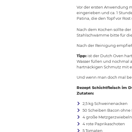
Vor der ersten Anwendung mu
eingerieben und ca. 1 Stunde
Patina, die den Topf vor Rost 
Nach dem Kochen sollte der 
Stahlschwämme bitte für die
Nach der Reinigung empfiehlt
Tipp:
ist der Dutch Oven har
Wasser füllen und nochmal au
hartnäckigen Schmutz mit ei
Und wenn man doch mal bei d
Rezept Schichtfleisch im 
Zutaten:
2,5 kg Schweinenacken
50 Scheiben Bacon ohne 
4 große Metzgerzwiebeln
4 rote Paprikaschoten
5 Tomaten