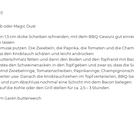
n)
b oder Magic Dust
n 1,5 cm dicke Scheiben schneiden, mit dem BBQ-Gewürz gut einr
 lassen.
müse putzen. Die Zwiebeln, die Paprika, die Tomaten und die Cham
s den Knoblauch schälen und leicht andrücken.
utterschmalz fetten und dann den Boden und den Topfrand mit Ba
 erstes den Schweinenacken in den Topf geben und zwar so, dass die 
nd Zwiebelringe, Tomatenscheiben, Paprikaringe, Champignonsche
weiter usw. Danach die Knoblauchzehen im Topf verteileilen, BBQ-Sa
l) und zum Abschluss nochmal eine Schicht mit dem Bacon belegen.
f die Kohle oder den Grill stellen für ca. 2,5 – 3 Stunden.
em Garen butterweich.